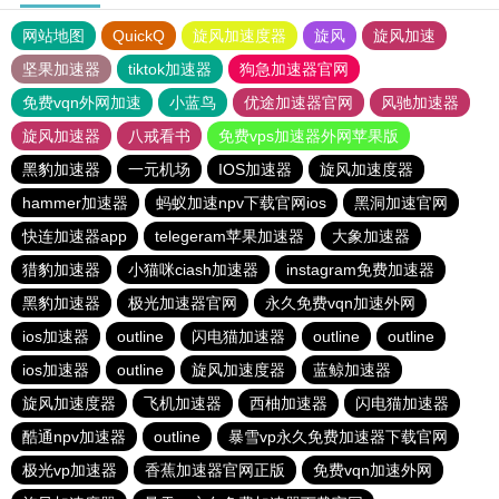
网站地图
QuickQ
旋风加速度器
旋风
旋风加速
坚果加速器
tiktok加速器
狗急加速器官网
免费vqn外网加速
小蓝鸟
优途加速器官网
风驰加速器
旋风加速器
八戒看书
免费vps加速器外网苹果版
黑豹加速器
一元机场
IOS加速器
旋风加速度器
hammer加速器
蚂蚁加速npv下载官网ios
黑洞加速官网
快连加速器app
telegeram苹果加速器
大象加速器
猎豹加速器
小猫咪ciash加速器
instagram免费加速器
黑豹加速器
极光加速器官网
永久免费vqn加速外网
ios加速器
outline
闪电猫加速器
outline
outline
ios加速器
outline
旋风加速度器
蓝鲸加速器
旋风加速度器
飞机加速器
西柚加速器
闪电猫加速器
酷通npv加速器
outline
暴雪vp永久免费加速器下载官网
极光vp加速器
香蕉加速器官网正版
免费vqn加速外网