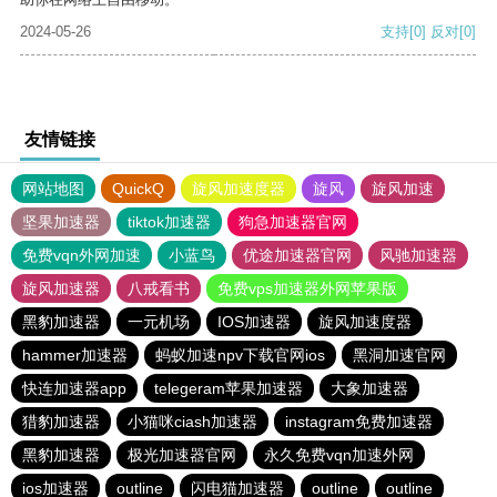
2024-05-26
支持
[0]
反对
[0]
友情链接
网站地图
QuickQ
旋风加速度器
旋风
旋风加速
坚果加速器
tiktok加速器
狗急加速器官网
免费vqn外网加速
小蓝鸟
优途加速器官网
风驰加速器
旋风加速器
八戒看书
免费vps加速器外网苹果版
黑豹加速器
一元机场
IOS加速器
旋风加速度器
hammer加速器
蚂蚁加速npv下载官网ios
黑洞加速官网
快连加速器app
telegeram苹果加速器
大象加速器
猎豹加速器
小猫咪ciash加速器
instagram免费加速器
黑豹加速器
极光加速器官网
永久免费vqn加速外网
ios加速器
outline
闪电猫加速器
outline
outline