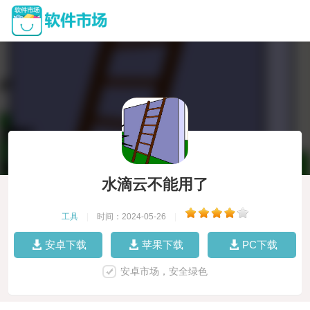
水滴云不能用了
工具
|
时间：2024-05-26
|
安卓下载
苹果下载
PC下载
安卓市场，安全绿色