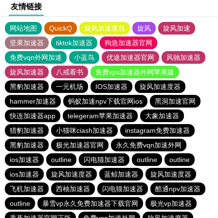
友情链接
网站地图
QuickQ
旋风加速度器
旋风
旋风加速
坚果加速器
tiktok加速器
狗急加速器官网
免费vqn外网加速
小蓝鸟
优途加速器官网
风驰加速器
旋风加速器
八戒看书
免费vps加速器外网苹果版
黑豹加速器
一元机场
IOS加速器
旋风加速度器
hammer加速器
蚂蚁加速npv下载官网ios
黑洞加速官网
快连加速器app
telegeram苹果加速器
大象加速器
猎豹加速器
小猫咪ciash加速器
instagram免费加速器
黑豹加速器
极光加速器官网
永久免费vqn加速外网
ios加速器
outline
闪电猫加速器
outline
outline
ios加速器
旋风加速度器
蓝鲸加速器
旋风加速度器
飞机加速器
西柚加速器
闪电猫加速器
酷通npv加速器
outline
暴雪vp永久免费加速器下载官网
极光vp加速器