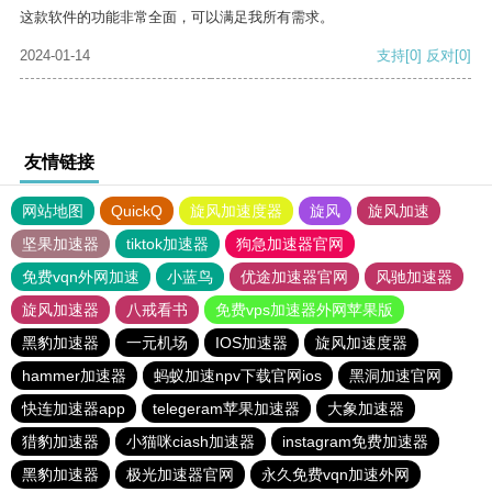
这款软件的功能非常全面，可以满足我所有需求。
2024-01-14
支持
[0]
反对
[0]
友情链接
网站地图
QuickQ
旋风加速度器
旋风
旋风加速
坚果加速器
tiktok加速器
狗急加速器官网
免费vqn外网加速
小蓝鸟
优途加速器官网
风驰加速器
旋风加速器
八戒看书
免费vps加速器外网苹果版
黑豹加速器
一元机场
IOS加速器
旋风加速度器
hammer加速器
蚂蚁加速npv下载官网ios
黑洞加速官网
快连加速器app
telegeram苹果加速器
大象加速器
猎豹加速器
小猫咪ciash加速器
instagram免费加速器
黑豹加速器
极光加速器官网
永久免费vqn加速外网