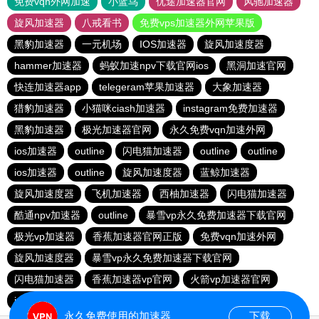
免费vqn外网加速
小蓝鸟
优途加速器官网
风驰加速器
旋风加速器
八戒看书
免费vps加速器外网苹果版
黑豹加速器
一元机场
IOS加速器
旋风加速度器
hammer加速器
蚂蚁加速npv下载官网ios
黑洞加速官网
快连加速器app
telegeram苹果加速器
大象加速器
猎豹加速器
小猫咪ciash加速器
instagram免费加速器
黑豹加速器
极光加速器官网
永久免费vqn加速外网
ios加速器
outline
闪电猫加速器
outline
outline
ios加速器
outline
旋风加速度器
蓝鲸加速器
旋风加速度器
飞机加速器
西柚加速器
闪电猫加速器
酷通npv加速器
outline
暴雪vp永久免费加速器下载官网
极光vp加速器
香蕉加速器官网正版
免费vqn加速外网
旋风加速度器
暴雪vp永久免费加速器下载官网
闪电猫加速器
香蕉加速器vp官网
火箭vp加速器官网
ios加速器
红海pro加速器
永久免费使用的加速器
下载