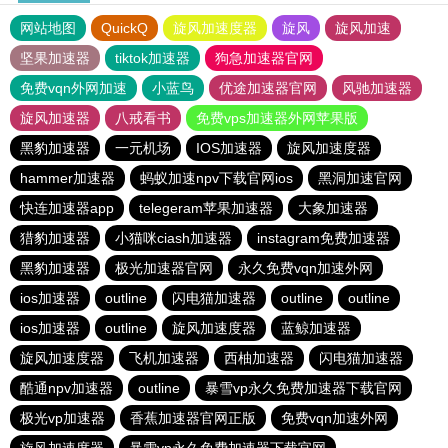
网站地图
QuickQ
旋风加速度器
旋风
旋风加速
坚果加速器
tiktok加速器
狗急加速器官网
免费vqn外网加速
小蓝鸟
优途加速器官网
风驰加速器
旋风加速器
八戒看书
免费vps加速器外网苹果版
黑豹加速器
一元机场
IOS加速器
旋风加速度器
hammer加速器
蚂蚁加速npv下载官网ios
黑洞加速官网
快连加速器app
telegeram苹果加速器
大象加速器
猎豹加速器
小猫咪ciash加速器
instagram免费加速器
黑豹加速器
极光加速器官网
永久免费vqn加速外网
ios加速器
outline
闪电猫加速器
outline
outline
ios加速器
outline
旋风加速度器
蓝鲸加速器
旋风加速度器
飞机加速器
西柚加速器
闪电猫加速器
酷通npv加速器
outline
暴雪vp永久免费加速器下载官网
极光vp加速器
香蕉加速器官网正版
免费vqn加速外网